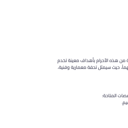
 من هذه الأحرام بأهداف معينة تخدم 
تبر الحرم الجديد الذي يجري إنشاؤه في منطقة Mahmut Şevket Paşa Village تطوراً مهماً، حيث سيمثل تحفة معمارية وفنية، 
صصات المتاحة:
يم.