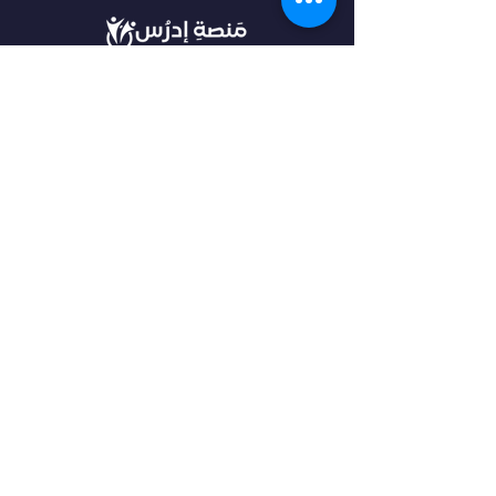
في أدرس، نؤمن بأن كل طالب فريد من نوعه،
ولهذا نقدم خدمات مخصصة تتناسب مع
احتياجاتك وطموحاتك. انضم إلينا لتحقيق
مستقبل مشرق واكتشاف فرص جديدة في
عالم التعليم العالي.
روابط مهمة
من نحن
خدماتنا
الرئيسية
فلتر البحث
مقالات