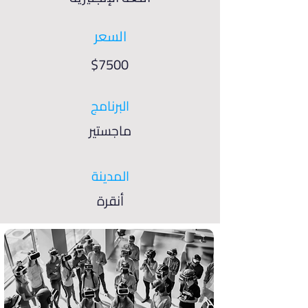
السعر
$7500
البرنامج
ماجستير
المدينة
أنقرة