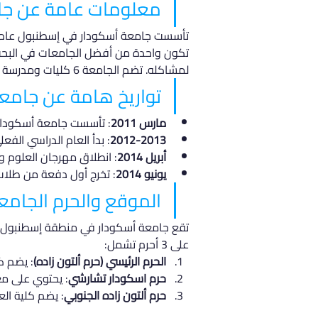
معلومات عامة عن جا
تكون واحدة من أفضل الجامعات في البحث 
لمشاكله. تضم الجامعة 6 كليات ومدرسة مهنية واحدة، وتوفر 39 برنامج دراسي مختلف لطلاب البكالوريوس.
تواريخ هامة عن جامع
مارس 2011
: تأسست جامعة أسكودار 
2012-2013
: بدأ العام الدراسي الفعل
أبريل 2014
: انطلاق مهرجان العلوم وا
يونيو 2014
: تخرج أول دفعة من طلاب
الموقع والحرم الجام
تقع جامعة أسكودار في منطقة إسطنبول ال
على 3 أحرم تشمل:
الحرم الرئيسي (حرم ألتون زاده)
: يضم ك
حرم اسكودار تشارشي
: يحتوي على مع
حرم ألتون زاده الجنوبي
: يضم كلية الع