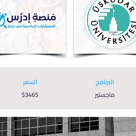
البرنامج
السعر
ماجستير
$3465