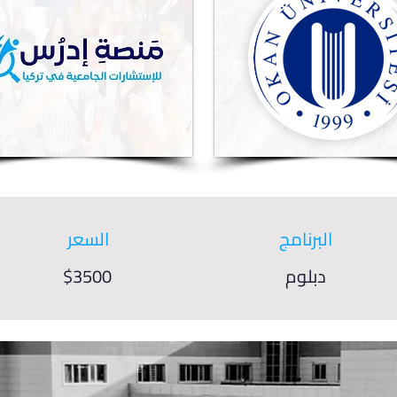
البرنامج
السعر
دبلوم
$3500