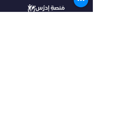
في أدرس، نؤمن بأن كل طالب فريد من نوعه،
ولهذا نقدم خدمات مخصصة تتناسب مع
احتياجاتك وطموحاتك. انضم إلينا لتحقيق
مستقبل مشرق واكتشاف فرص جديدة في
عالم التعليم العالي.
روابط مهمة
من نحن
خدماتنا
الرئيسية
فلتر البحث
مقالات