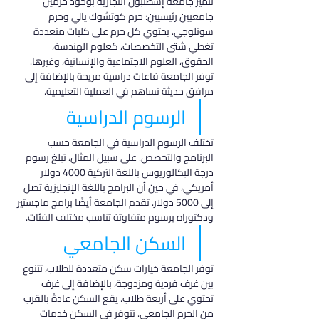
تتميز جامعة إسطنبول التجارية بوجود حرمين 
جامعيين رئيسيين: حرم كوتشوك يالي وحرم 
سوتلوجي. يحتوي كل حرم على كليات متعددة 
تغطي شتى التخصصات، كعلوم الهندسة، 
الحقوق، العلوم الاجتماعية والإنسانية، وغيرها. 
توفر الجامعة قاعات دراسية مريحة بالإضافة إلى 
مرافق حديثة تساهم في العملية التعليمية.
الرسوم الدراسية
تختلف الرسوم الدراسية في الجامعة حسب 
البرنامج والتخصص. على سبيل المثال، تبلغ رسوم 
درجة البكالوريوس باللغة التركية 4000 دولار 
أمريكي، في حين أن البرامج باللغة الإنجليزية تصل 
إلى 5000 دولار. تقدم الجامعة أيضًا برامج ماجستير 
ودكتوراه برسوم متفاوتة تناسب مختلف الفئات.
السكن الجامعي
توفر الجامعة خيارات سكن متعددة للطلاب، تتنوع 
بين غرف فردية ومزدوجة، بالإضافة إلى غرف 
تحتوي على أربعة طلاب. يقع السكن عادةً بالقرب 
من الحرم الجامعي. تتوفر في السكن خدمات 