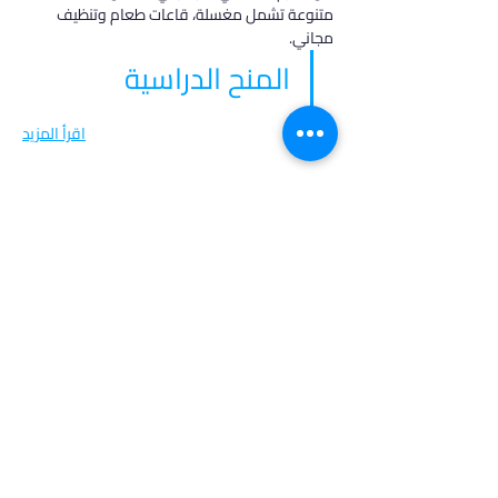
متنوعة تشمل مغسلة، قاعات طعام وتنظيف 
مجاني.
المنح الدراسية
اقرأ المزيد
في أدرس، نؤمن بأن كل طالب فريد من نوعه،
ولهذا نقدم خدمات مخصصة تتناسب مع
احتياجاتك وطموحاتك. انضم إلينا لتحقيق
مستقبل مشرق واكتشاف فرص جديدة في
عالم التعليم العالي.
روابط مهمة