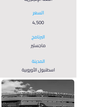
السعر
4,500
البرنامج
ماجستير
المدينة
اسطنبول الأوروبية