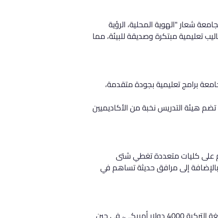
عية. تحمل الجامعة شعار "الهوية المحلية، الرؤية 
يب تعليمية مبتكرة وصديقة للبيئة، مما 
المجالات. تقدم الجامعة برامج تعليمية بجودة متقدمة، 
تضم هيئة التدريس نخبة من الأكاديميين 
رم على كليات متعددة تغطي شتى 
 بالإضافة إلى مرافق حديثة تساهم في 
تختلف الرسوم الدراسية في الجامعة حسب البرنامج والتخصص. على سبيل المثال، تبلغ رسوم درجة البكالوريوس باللغة التركية 4000 دولار أمريكي، في حين 