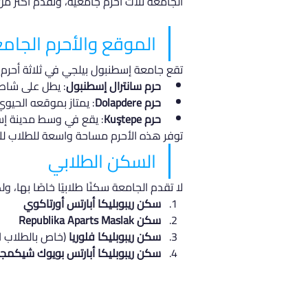
الجامعة ثلاث أحرم جامعية، وتقدم أكثر من 30 برنامج وتخصص
الموقع والأحرم الجام
تقع جامعة إسطنبول بيلجي في ثلاثة أحرم ر
حرم سانترال إسطنبول
: يطل على شاطئ
حرم Dolapdere
: يمتاز بموقعه الحيوي
حرم Kuştepe
: يقع في وسط مدينة إس
توفر هذه الأحرم مساحة واسعة للطلاب للا
السكن الطلابي
لا تقدم الجامعة سكنًا طلابيًا خاصًا بها، 
سكن ريبوبليكا أبارتس أورتاكوي
سكن Republika Aparts Maslak
سكن ريبوبليكا فلوريا
 (خاص بالطلاب ال
سكن ريبوبليكا أبارتس بويوك شيكمج