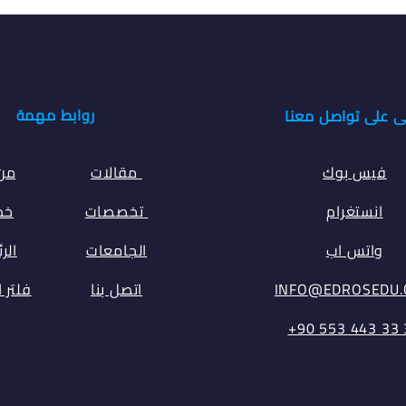
روابط مهمة
ى على تواصل معنا
فيس بوك
مقالات
من
انستغرام
تخصصات
خدم
واتس اب
الجامعات
الر
INFO@EDROSEDU
اتصل بنا
فلتر 
⁦+90 553 443 33 