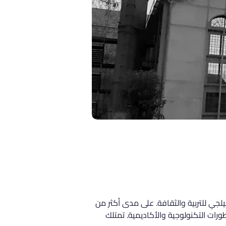
معات الخاصة في تركيا، تأسست في عام 1995 من قبل مؤسسة بيلجي للتربية والثقافة. على مدى أكثر من 
طورات التكنولوجية والأكاديمية. تمتلك 