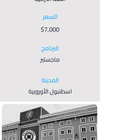
السعر
$7,000
البرنامج
ماجستير
المدينة
اسطنبول الأوروبية