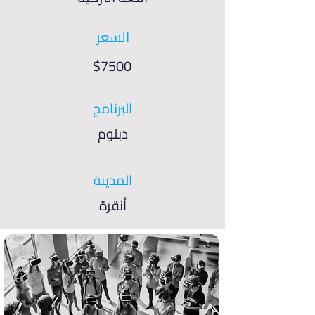
السعر
$7500
البرنامج
دبلوم
المدينة
أنقرة