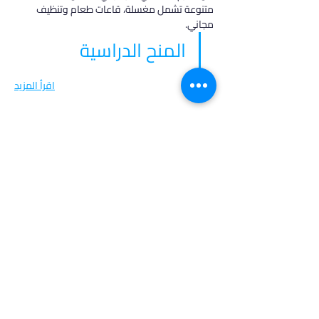
متنوعة تشمل مغسلة، قاعات طعام وتنظيف 
مجاني.
المنح الدراسية
اقرأ المزيد
في أدرس، نؤمن بأن كل طالب فريد من نوعه،
ولهذا نقدم خدمات مخصصة تتناسب مع
احتياجاتك وطموحاتك. انضم إلينا لتحقيق
مستقبل مشرق واكتشاف فرص جديدة في
عالم التعليم العالي.
روابط مهمة