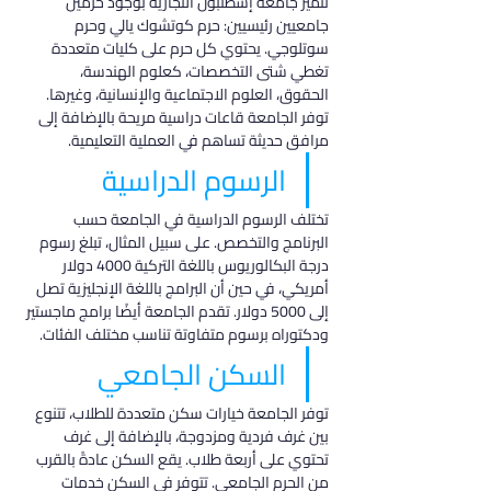
تتميز جامعة إسطنبول التجارية بوجود حرمين 
جامعيين رئيسيين: حرم كوتشوك يالي وحرم 
سوتلوجي. يحتوي كل حرم على كليات متعددة 
تغطي شتى التخصصات، كعلوم الهندسة، 
الحقوق، العلوم الاجتماعية والإنسانية، وغيرها. 
توفر الجامعة قاعات دراسية مريحة بالإضافة إلى 
مرافق حديثة تساهم في العملية التعليمية.
الرسوم الدراسية
تختلف الرسوم الدراسية في الجامعة حسب 
البرنامج والتخصص. على سبيل المثال، تبلغ رسوم 
درجة البكالوريوس باللغة التركية 4000 دولار 
أمريكي، في حين أن البرامج باللغة الإنجليزية تصل 
إلى 5000 دولار. تقدم الجامعة أيضًا برامج ماجستير 
ودكتوراه برسوم متفاوتة تناسب مختلف الفئات.
السكن الجامعي
توفر الجامعة خيارات سكن متعددة للطلاب، تتنوع 
بين غرف فردية ومزدوجة، بالإضافة إلى غرف 
تحتوي على أربعة طلاب. يقع السكن عادةً بالقرب 
من الحرم الجامعي. تتوفر في السكن خدمات 