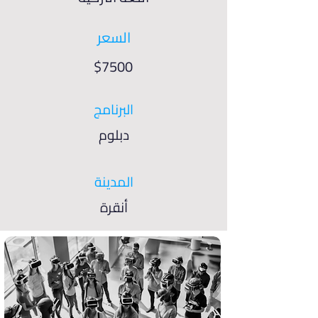
السعر
$7500
البرنامج
دبلوم
المدينة
أنقرة