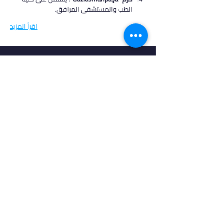
الطب والمستشفى المرافق.
اقرأ المزيد
في أدرس، نؤمن بأن كل طالب فريد من نوعه،
ولهذا نقدم خدمات مخصصة تتناسب مع
احتياجاتك وطموحاتك. انضم إلينا لتحقيق
مستقبل مشرق واكتشاف فرص جديدة في
عالم التعليم العالي.
روابط مهمة
من نحن
خدماتنا