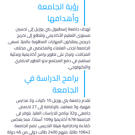
رؤية الجامعة 
وأهدافها
تهدف جامعة إسطنبول يني يوزيل إلى تحسين 
مستوى التعليم الأكاديمي وتتطلع إلى تخريج 
خريجين يمتلكون المهارات المطلوبة عالميًا. تسعى 
الجامعة لجذب العلماء والمختصين في مختلف 
المجالات، وتركز على تطوير برامج أكاديمية وبحثية 
تساهم في دفع المجتمع نحو التطور الحضاري 
والتكنولوجي.
برامج الدراسة في 
الجامعة
تقدم جامعة يني يوزيل 10 كليات، و2 مدارس 
مهنية، و3 معاهد، بالإضافة إلى 27 تخصص 
جامعي و32 برنامج للدراسات العليا. يتوفر في 
الجامعة 678 أكاديميًا و109 أستاذًا، مما يعكس 
كفاءة واحترافية هيئة التدريس. تضم الجامعة 
10642 طالبًا، منهم 2400 طالب دولي من 46 دولة 