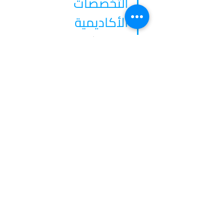
التخصصات 
الأكاديمية
تقدم جامعة دوغوش مجموعة متنوعة من 
التخصصات الأكاديمية عبر كلياتها المختلفة، مثل:
كلية الفنون والعلوم
كلية الاقتصاد والعلوم الإدارية
اقرأ المزيد
في أدرس، نؤمن بأن كل طالب فريد من نوعه،
ولهذا نقدم خدمات مخصصة تتناسب مع
احتياجاتك وطموحاتك. انضم إلينا لتحقيق
مستقبل مشرق واكتشاف فرص جديدة في
عالم التعليم العالي.