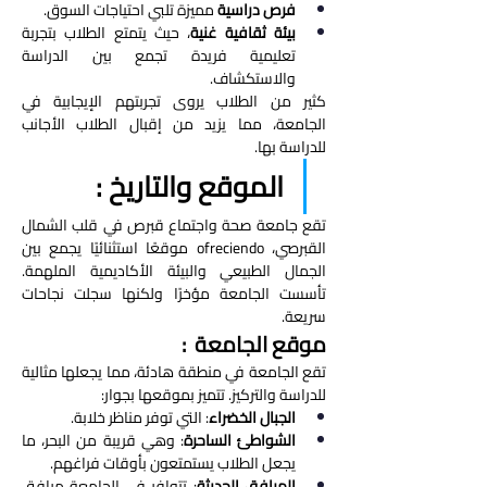
فرص دراسية
 مميزة تلبي احتياجات السوق.
بيئة ثقافية غنية
، حيث يتمتع الطلاب بتجربة 
تعليمية فريدة تجمع بين الدراسة 
والاستكشاف.
كثير من الطلاب يروى تجربتهم الإيجابية في 
الجامعة، مما يزيد من إقبال الطلاب الأجانب 
للدراسة بها.
الموقع والتاريخ : 
تقع جامعة صحة واجتماع قبرص في قلب الشمال 
القبرصي، ofreciendo موقعًا استثنائيًا يجمع بين 
الجمال الطبيعي والبيئة الأكاديمية الملهمة. 
تأسست الجامعة مؤخرًا ولكنها سجلت نجاحات 
سريعة.
موقع الجامعة  : 
تقع الجامعة في منطقة هادئة، مما يجعلها مثالية 
للدراسة والتركيز. تتميز بموقعها بجوار:
الجبال الخضراء
: التي توفر مناظر خلابة.
الشواطئ الساحرة
: وهي قريبة من البحر، ما 
يجعل الطلاب يستمتعون بأوقات فراغهم.
المرافق الحديثة
: تتوافر في الجامعة مرافق 