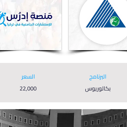
البرنامج
السعر
بكالوريوس
22,000