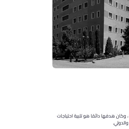
تقع جامعة يدي تبه في مدينة إسطنبول، وتُعد من أبرز الجامعات الخاصة في تركيا. تأسست الجامعة في عام 1996، وكان هدفها دائمًا هو تلبية احتياجات 
والدولي.