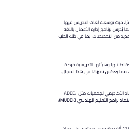
ا، حيث توسعت لغات التدريس فيها 
رنسية، بينما يُدرس برنامج إدارة الأعمال باللغة 
العديد من التخصصات، بما في ذلك الطب 
عة لطلابها وهيئتها التدريسية فرصة 
ة، مما يعكس تميزها في هذا المجال.
تحصل الجامعة على اعترافات واسعة من قبل العديد من الهيئات المحلية والدولية. تشمل هذه الاعتمادات الاعتماد الأكاديمي لجمعيات مثل ADEE، 
FEDEK، وADA، مما يعكس جودة التعليم المقدم فيها. كما تمتلك كليتها للهندسة اعتمادًا من جمعية تقييم واعتماد برامج التعليم الهندسي (MÜDEK)، 
تقع جامعة يدي تبه في منطقة أتاشهير بالطرف الآسيوي من إسطنبول. يمتد حرم الجامعة على مساحة تصل إلى 125 ألف متر مربع، ويحتوي على مبانٍ 