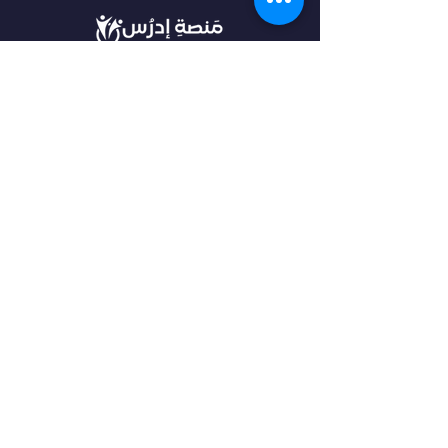
في أدرس، نؤمن بأن كل طالب فريد من نوعه،
ولهذا نقدم خدمات مخصصة تتناسب مع
احتياجاتك وطموحاتك. انضم إلينا لتحقيق
مستقبل مشرق واكتشاف فرص جديدة في
عالم التعليم العالي.
روابط مهمة
من نحن
خدماتنا
الرئيسية
فلتر البحث
مقالات