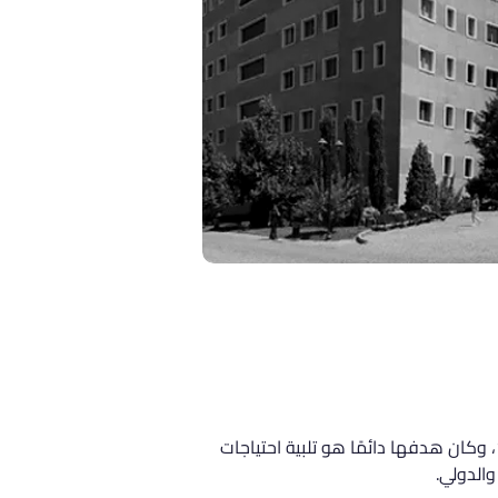
تقع جامعة يدي تبه في مدينة إسطنبول، وتُعد من أبرز الجامعات الخاصة في تركيا. تأسست الجامعة في عام 1996، وكان هدفها دائمًا هو تلبية احتياجات 
والدولي.