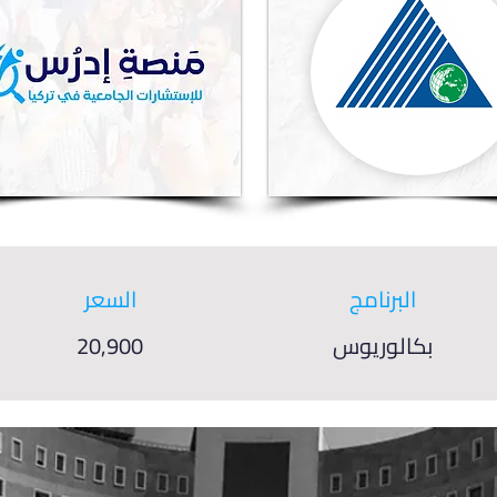
البرنامج
السعر
بكالوريوس
20,900