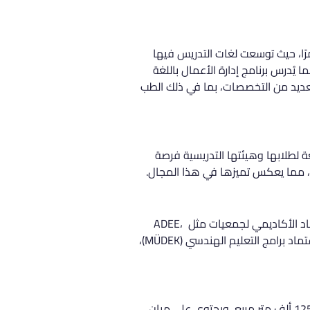
ا، حيث توسعت لغات التدريس فيها 
رنسية، بينما يُدرس برنامج إدارة الأعمال باللغة 
العديد من التخصصات، بما في ذلك الطب 
عة لطلابها وهيئتها التدريسية فرصة 
ة، مما يعكس تميزها في هذا المجال.
تحصل الجامعة على اعترافات واسعة من قبل العديد من الهيئات المحلية والدولية. تشمل هذه الاعتمادات الاعتماد الأكاديمي لجمعيات مثل ADEE، 
FEDEK، وADA، مما يعكس جودة التعليم المقدم فيها. كما تمتلك كليتها للهندسة اعتمادًا من جمعية تقييم واعتماد برامج التعليم الهندسي (MÜDEK)، 
تقع جامعة يدي تبه في منطقة أتاشهير بالطرف الآسيوي من إسطنبول. يمتد حرم الجامعة على مساحة تصل إلى 125 ألف متر مربع، ويحتوي على مبانٍ 