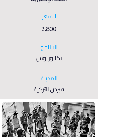
السعر
2,800
البرنامج
بكالوريوس
المدينة
قبرص التركية