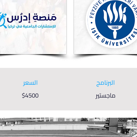
البرنامج
السعر
ماجستير
$4500