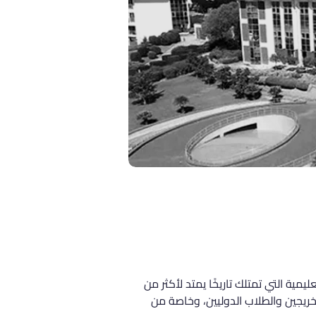
، حيث تأسست في عام 1996 على يد مجموعة فايز التعليمية التي تمتلك تاريخًا يمتد لأكثر من 
لخريجين والطلاب الدوليين، وخاصة من 