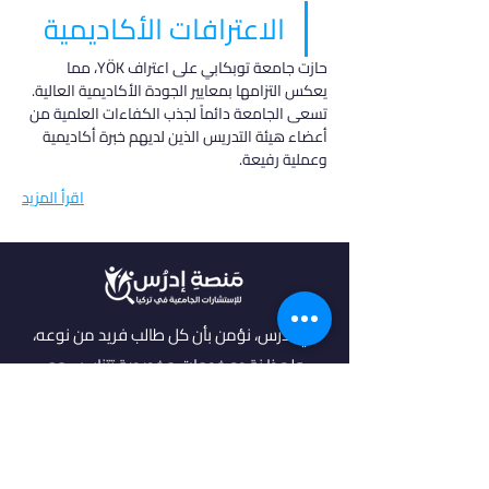
الاعترافات الأكاديمية
حازت جامعة توبكابي على اعتراف YÖK، مما 
يعكس التزامها بمعايير الجودة الأكاديمية العالية. 
تسعى الجامعة دائماً لجذب الكفاءات العلمية من 
أعضاء هيئة التدريس الذين لديهم خبرة أكاديمية 
وعملية رفيعة.
اقرأ المزيد
في أدرس، نؤمن بأن كل طالب فريد من نوعه،
ولهذا نقدم خدمات مخصصة تتناسب مع
احتياجاتك وطموحاتك. انضم إلينا لتحقيق
مستقبل مشرق واكتشاف فرص جديدة في
عالم التعليم العالي.