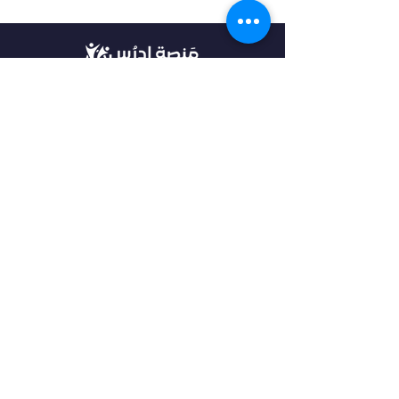
في أدرس، نؤمن بأن كل طالب فريد من نوعه،
ولهذا نقدم خدمات مخصصة تتناسب مع
احتياجاتك وطموحاتك. انضم إلينا لتحقيق
مستقبل مشرق واكتشاف فرص جديدة في
عالم التعليم العالي.
روابط مهمة
من نحن
خدماتنا
الرئيسية
فلتر البحث