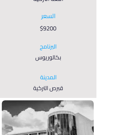
السعر
$9200
البرنامج
بكالوريوس
المدينة
قبرص التركية