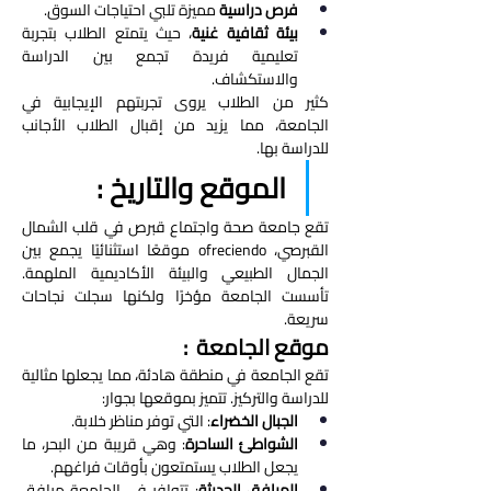
فرص دراسية
 مميزة تلبي احتياجات السوق.
بيئة ثقافية غنية
، حيث يتمتع الطلاب بتجربة 
تعليمية فريدة تجمع بين الدراسة 
والاستكشاف.
كثير من الطلاب يروى تجربتهم الإيجابية في 
الجامعة، مما يزيد من إقبال الطلاب الأجانب 
للدراسة بها.
الموقع والتاريخ : 
تقع جامعة صحة واجتماع قبرص في قلب الشمال 
القبرصي، ofreciendo موقعًا استثنائيًا يجمع بين 
الجمال الطبيعي والبيئة الأكاديمية الملهمة. 
تأسست الجامعة مؤخرًا ولكنها سجلت نجاحات 
سريعة.
موقع الجامعة  : 
تقع الجامعة في منطقة هادئة، مما يجعلها مثالية 
للدراسة والتركيز. تتميز بموقعها بجوار:
الجبال الخضراء
: التي توفر مناظر خلابة.
الشواطئ الساحرة
: وهي قريبة من البحر، ما 
يجعل الطلاب يستمتعون بأوقات فراغهم.
المرافق الحديثة
: تتوافر في الجامعة مرافق 