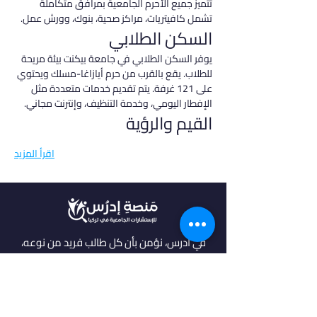
تتميز جميع الأحرم الجامعية بمرافق متكاملة 
تشمل كافيتريات، مراكز صحية، بنوك، وورش عمل.
السكن الطلابي
يوفر السكن الطلابي في جامعة بيكنت بيئة مريحة 
للطلاب. يقع بالقرب من حرم أيازاغا-مسلك ويحتوي 
على 121 غرفة. يتم تقديم خدمات متعددة مثل 
الإفطار اليومي، وخدمة التنظيف، وإنترنت مجاني.
القيم والرؤية
اقرأ المزيد
في أدرس، نؤمن بأن كل طالب فريد من نوعه،
ولهذا نقدم خدمات مخصصة تتناسب مع
احتياجاتك وطموحاتك. انضم إلينا لتحقيق
مستقبل مشرق واكتشاف فرص جديدة في