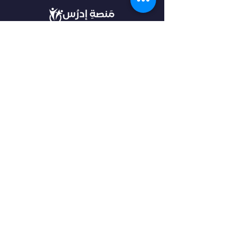
في أدرس، نؤمن بأن كل طالب فريد من نوعه،
ولهذا نقدم خدمات مخصصة تتناسب مع
احتياجاتك وطموحاتك. انضم إلينا لتحقيق
مستقبل مشرق واكتشاف فرص جديدة في
عالم التعليم العالي.
روابط مهمة
من نحن
خدماتنا
الرئيسية
فلتر البحث
مقالات