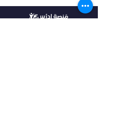
في أدرس، نؤمن بأن كل طالب فريد من نوعه،
ولهذا نقدم خدمات مخصصة تتناسب مع
احتياجاتك وطموحاتك. انضم إلينا لتحقيق
مستقبل مشرق واكتشاف فرص جديدة في
عالم التعليم العالي.
روابط مهمة
من نحن
خدماتنا
الرئيسية
فلتر البحث