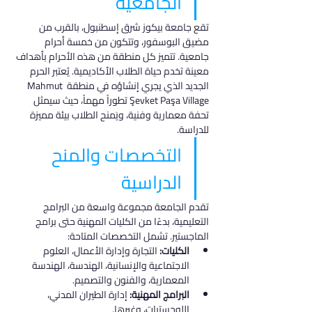
الجامعية
تقع جامعة بيكوز شرق إسطنبول، بالقرب من 
مضيق البوسفور، وتتكون من خمسة أحرام 
جامعية. تتميز كل منطقة من هذه الأحرام بأهداف 
معينة تخدم حياة الطلاب الأكاديمية. يُعتبر الحرم 
الجديد الذي يجري إنشاؤه في منطقة Mahmut 
Şevket Paşa Village تطوراً مهماً، حيث سيمثل 
تحفة معمارية وفنية، ويَمنح الطلاب بيئة مميزة 
للدراسة.
التخصصات والمنح 
الدراسية
تقدم الجامعة مجموعة واسعة من البرامج 
التعليمية، بدءًا من الكليات المهنية حتى برامج 
الماجستير. تشمل التخصصات المتاحة:
الكليات:
 التجارة وإدارة الأعمال، العلوم 
الاجتماعية والإنسانية، الهندسة، الهندسة 
المعمارية، والفنون والتصميم.
البرامج المهنية:
 إدارة الطيران المدني، 
اللوجستيات، وغيرها.