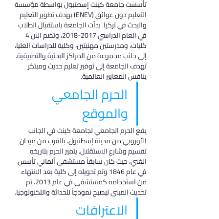
تأسست جامعة كينت إسطنبول بواسطة مؤسسة 
التعليم دون عوائق (ENEV) بهدف تطوير التعليم 
والبحث في تركيا. بدأت الجامعة باستقبال الطلاب 
في العام الدراسي 2017-2018، وتضم الآن 4 
كليات، ومدرستين مهنيتين، وكلية للدراسات العليا، 
إلى جانب مجموعة من المراكز البحثية والتطبيقية. 
تهدف الجامعة إلى توفير تعليم حديث ومبتكر 
ينافس المعايير العالمية.
الحرم الجامعي 
والموقع
يقع الحرم الجامعي لجامعة كينت في الجانب 
الأوروبي من مدينة إسطنبول، بالقرب من ميدان 
تقسيم وشارع الاستقلال. يتميز الحرم بتاريخه 
الغني، حيث كان سابقاً مستشفى ألماني تأسس 
في عام 1846 وتم تحويله إلى كلية بعد الانتهاء 
من استخدامه كمستشفى في عام 2013. تم 
تحديث المبنى ليصبح نموذجاً للحداثة والتكنولوجيا.
الاعترافات 