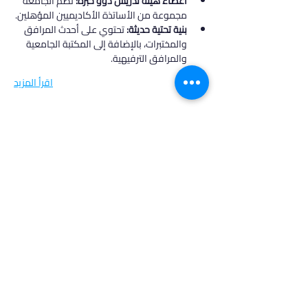
أعضاء هيئة تدريس ذوو خبرة:
 تضم الجامعة 
مجموعة من الأساتذة الأكاديميين المؤهلين.
بنية تحتية حديثة:
 تحتوي على أحدث المرافق 
والمختبرات، بالإضافة إلى المكتبة الجامعية 
والمرافق الترفيهية.
اقرأ المزيد
في أدرس، نؤمن بأن كل طالب فريد من نوعه،
ولهذا نقدم خدمات مخصصة تتناسب مع
احتياجاتك وطموحاتك. انضم إلينا لتحقيق
مستقبل مشرق واكتشاف فرص جديدة في
عالم التعليم العالي.
روابط مهمة