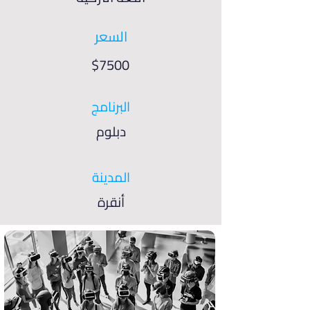
السعر
$7500
البرنامج
دبلوم
المدينة
أنقرة