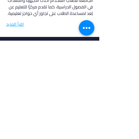
الجامعة للطلاب استخدام أحدث الأجهزة والمعدات 
في الفصول الدراسية، كما تقدم مركزًا للتعليم عن 
بُعد لمساعدة الطلاب على تجاوز أي حواجز تعليمية.
اقرأ المزيد
في أدرس، نؤمن بأن كل طالب فريد من نوعه،
ولهذا نقدم خدمات مخصصة تتناسب مع
احتياجاتك وطموحاتك. انضم إلينا لتحقيق
مستقبل مشرق واكتشاف فرص جديدة في
عالم التعليم العالي.
روابط مهمة
من نحن
خدماتنا