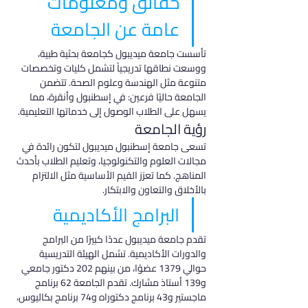
حقائق ومعلومات 
عامة عن الجامعة
تأسست جامعة ميديبول كجامعة بحثية طبية، 
ووسعت نطاقها تدريجياً لتشمل كليات وتخصصات 
متنوعة مثل الهندسة وعلوم الصحة. تتضمن 
الجامعة حاليًا فرعين: في إسطنبول وأنقرة، مما 
يسهل على الطلاب الوصول إلى خدماتها التعليمية.
رؤية الجامعة
تسعى جامعة إسطنبول ميديبول لتكون رائدة في 
مجالات العلوم والتكنولوجيا، وتعليم الطلاب بأحدث 
المناهج. كما تعزز القيم الأساسية مثل الالتزام 
بالأخلاق والتعاون والابتكار.
البرامج الأكاديمية
تقدم جامعة ميديبول عددًا كبيرًا من البرامج 
والدورات الأكاديمية. تشمل الهيئة التدريسية 
حوالي 1379 عضوًا، من بينهم 202 دكتور جامعي 
و139 أستاذ مشارك. تقدم الجامعة 62 برنامج 
ماجستير و43 برنامج دكتوراه و74 برنامج بكاليوس، 