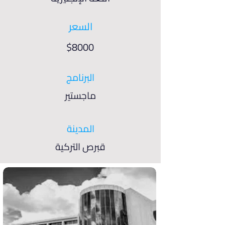
السعر
$8000
البرنامج
ماجستير
المدينة
قبرص التركية