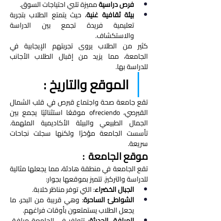
فرص دراسية
 مميزة تلبي احتياجات السوق.
بيئة ثقافية غنية
، حيث يتمتع الطلاب بتجربة 
تعليمية فريدة تجمع بين الدراسة 
والاستكشاف.
كثير من الطلاب يروى تجربتهم الإيجابية في 
الجامعة، مما يزيد من إقبال الطلاب الأجانب 
للدراسة بها.
الموقع والتاريخ : 
تقع جامعة صحة واجتماع قبرص في قلب الشمال 
القبرصي، ofreciendo موقعًا استثنائيًا يجمع بين 
الجمال الطبيعي والبيئة الأكاديمية الملهمة. 
تأسست الجامعة مؤخرًا ولكنها سجلت نجاحات 
سريعة.
موقع الجامعة  : 
تقع الجامعة في منطقة هادئة، مما يجعلها مثالية 
للدراسة والتركيز. تتميز بموقعها بجوار:
الجبال الخضراء
: التي توفر مناظر خلابة.
الشواطئ الساحرة
: وهي قريبة من البحر، ما 
يجعل الطلاب يستمتعون بأوقات فراغهم.
المرافق الحديثة
: تتوافر في الجامعة مرافق 