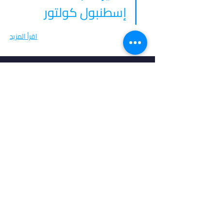
إسطنبول كولتور
اقرأ المزيد
في أدرس، نؤمن بأن كل طالب فريد من نوعه،
ولهذا نقدم خدمات مخصصة تتناسب مع
احتياجاتك وطموحاتك. انضم إلينا لتحقيق
مستقبل مشرق واكتشاف فرص جديدة في
عالم التعليم العالي.
روابط مهمة
من نحن
خدماتنا