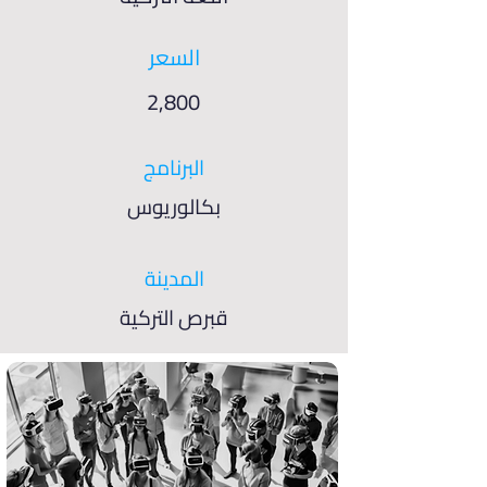
السعر
2,800
البرنامج
بكالوريوس
المدينة
قبرص التركية