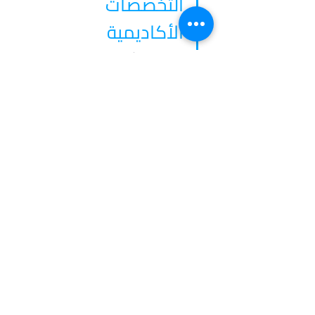
التخصصات 
الأكاديمية
تقدم جامعة دوغوش مجموعة متنوعة من 
التخصصات الأكاديمية عبر كلياتها المختلفة، مثل:
كلية الفنون والعلوم
كلية الاقتصاد والعلوم الإدارية
اقرأ المزيد
في أدرس، نؤمن بأن كل طالب فريد من نوعه،
ولهذا نقدم خدمات مخصصة تتناسب مع
احتياجاتك وطموحاتك. انضم إلينا لتحقيق
مستقبل مشرق واكتشاف فرص جديدة في
عالم التعليم العالي.