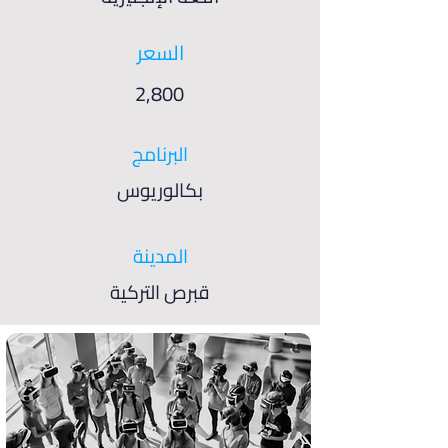
السعر
2,800
البرنامج
بكالوريوس
المدينة
قبرص التركية