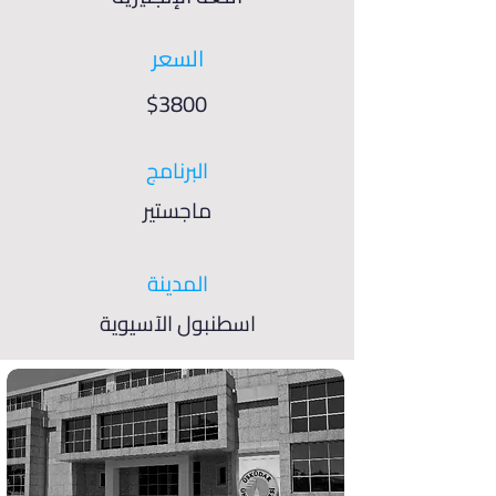
السعر
$3800
البرنامج
ماجستير
المدينة
اسطنبول الآسيوية