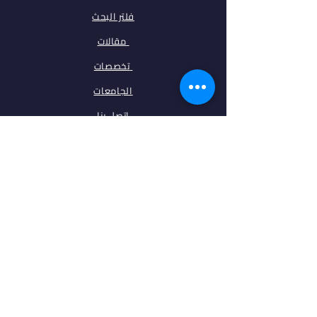
فلتر البحث
مقالات
تخصصات
الجامعات
اتصل بنا
ابقى على تواصل معنا
فيس بوك
انستغرام
واتس اب
INFO@EDROSEDU.COM
⁦+90 553 443 33 35⁩