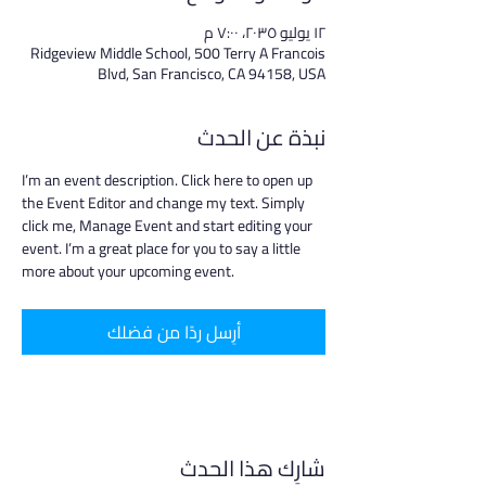
١٢ يوليو ٢٠٣٥، ٧:٠٠ م
Ridgeview Middle School, 500 Terry A Francois
Blvd, San Francisco, CA 94158, USA
نبذة عن الحدث
I’m an event description. Click here to open up 
the Event Editor and change my text. Simply 
click me, Manage Event and start editing your 
event. I’m a great place for you to say a little 
more about your upcoming event.
أرِسل ردًا من فضلك
شارِك هذا الحدث