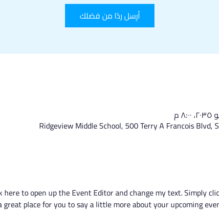
أرِسل ردًا من فضلك
Ridgeview Middle School, 500 Terry A Francois Blvd, 
ick here to open up the Event Editor and change my text. Simply c
 a great place for you to say a little more about your upcoming even