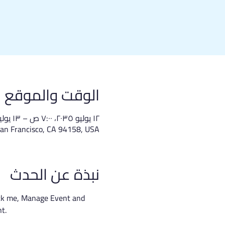
الوقت والموقع
١٢ يوليو ٢٠٣٥، ٧:٠٠ ص – ١٣ يوليو ٢٠٣٥، ٨:٠٠ م
San Francisco, CA 94158, USA
نبذة عن الحدث
lick me, Manage Event and 
t.