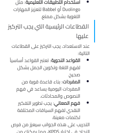
استخدام التطبيقات التعليمية
: مثل 
Duolingo أو Babbel لتعزيز المهارات 
اللغوية بشكل ممتع.
القطاعات الرئيسية التي يجب التركيز 
عليها
عند الاستعداد، يجب التركيز على القطاعات 
التالية:
القواعد النحوية
: تعتبر القواعد أساسياً 
لفهم اللغة وتكوين الجمل بشكل 
صحيح.
المفردات
: بناء قاعدة قوية من 
المفردات اليومية يساعد في فهم 
النصوص والمحادثات.
فهم المعاني
: يجب تطوير التفكير 
النقدي لفهم السياقات المختلفة 
لكلمات معينة.
التدريب على هذه الجوانب سيعزز من فرص 
النجاح في اختبار KPDS، مما يمكنك من 