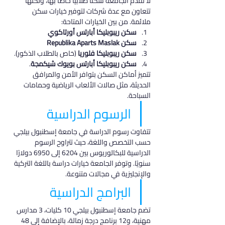
لا تقدم الجامعة سكنًا طلابيًا خاصًا بها، ولكنها 
تتعاون مع عدة شركات لتوفير خيارات سكن 
ملائمة. من بين الخيارات المتاحة:
سكن ريبوبليكا أبارتس أورتاكوي
سكن Republika Aparts Maslak
سكن ريبوبليكا فلوريا
 (خاص بالطلاب الذكور).
سكن ريبوبليكا أبارتس بويوك شيكمجة
.
تتميز أماكن السكن بتوافر الأمن والمرافق 
الحديثة، مثل صالات الألعاب الرياضية وحمامات 
السباحة.
الرسوم الدراسية
تتفاوت رسوم الدراسة في جامعة إسطنبول بيلجي 
حسب التخصص واللغة، حيث تتراوح الرسوم 
الدراسية للبكالوريوس بين 6204 إلى 6950 دولارًا 
سنويًا. وتوفر الجامعة خيارات دراسة باللغة التركية 
والإنجليزية في مجالات متنوعة.
البرامج الدراسية
تضم جامعة إسطنبول بيلجي 10 كليات، 3 مدارس 
مهنية، و12 برنامج درجة زمالة، بالإضافة إلى 48 