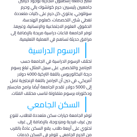
تتميز جامعة إسطنبول التجارية بوجود حرمين 
جامعيين رئيسيين: حرم كوتشوك يالي وحرم 
سوتلوجي. يحتوي كل حرم على كليات متعددة 
تغطي شتى التخصصات، كعلوم الهندسة، 
الحقوق، العلوم الاجتماعية والإنسانية، وغيرها. 
توفر الجامعة قاعات دراسية مريحة بالإضافة إلى 
مرافق حديثة تساهم في العملية التعليمية.
الرسوم الدراسية
تختلف الرسوم الدراسية في الجامعة حسب 
البرنامج والتخصص. على سبيل المثال، تبلغ رسوم 
درجة البكالوريوس باللغة التركية 4000 دولار 
أمريكي، في حين أن البرامج باللغة الإنجليزية تصل 
إلى 5000 دولار. تقدم الجامعة أيضًا برامج ماجستير 
ودكتوراه برسوم متفاوتة تناسب مختلف الفئات.
السكن الجامعي
توفر الجامعة خيارات سكن متعددة للطلاب، تتنوع 
بين غرف فردية ومزدوجة، بالإضافة إلى غرف 
تحتوي على أربعة طلاب. يقع السكن عادةً بالقرب 
من الحرم الجامعي. تتوفر في السكن خدمات 