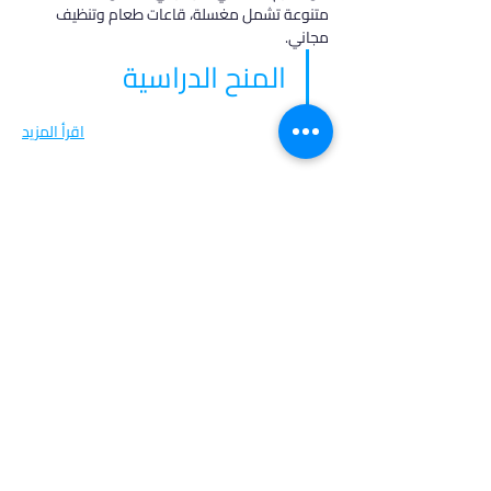
متنوعة تشمل مغسلة، قاعات طعام وتنظيف 
مجاني.
المنح الدراسية
اقرأ المزيد
في أدرس، نؤمن بأن كل طالب فريد من نوعه،
ولهذا نقدم خدمات مخصصة تتناسب مع
احتياجاتك وطموحاتك. انضم إلينا لتحقيق
مستقبل مشرق واكتشاف فرص جديدة في
عالم التعليم العالي.
روابط مهمة