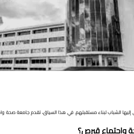
حة واجتماع قبرص؟