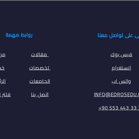
روابط مهمة
ى على تواصل معنا
فيس بوك
مقالات
من
انستغرام
تخصصات
خدم
واتس اب
الجامعات
الر
INFO@EDROSEDU
اتصل بنا
فلتر 
⁦+90 553 443 33 