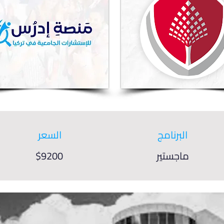
البرنامج
السعر
ماجستير
$9200