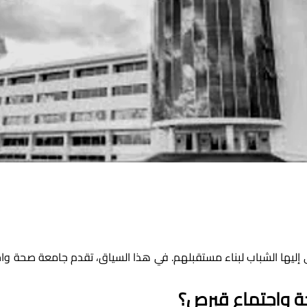
حة واجتماع قبرص؟