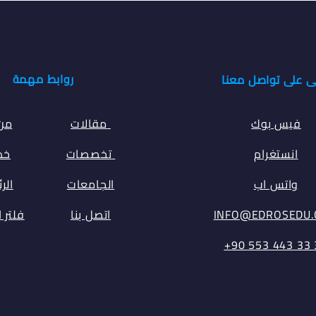
روابط مهمة
ى على تواصل معنا
فيس بوك
مقالات
من
انستغرام
تخصصات
خدم
واتس اب
الجامعات
الر
INFO@EDROSEDU
اتصل بنا
فلتر 
⁦+90 553 443 33 