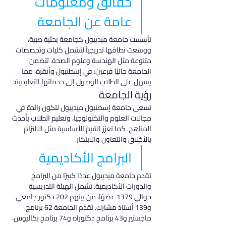
حقائق ومعلومات 
عامة عن الجامعة
تأسست جامعة ميديبول كجامعة بحثية طبية، 
ووسعت نطاقها تدريجياً لتشمل كليات وتخصصات 
متنوعة مثل الهندسة وعلوم الصحة. تتضمن 
الجامعة حاليًا فرعين: في إسطنبول وأنقرة، مما 
يسهل على الطلاب الوصول إلى خدماتها التعليمية.
رؤية الجامعة
تسعى جامعة إسطنبول ميديبول لتكون رائدة في 
مجالات العلوم والتكنولوجيا، وتعليم الطلاب بأحدث 
المناهج. كما تعزز القيم الأساسية مثل الالتزام 
بالأخلاق والتعاون والابتكار.
البرامج الأكاديمية
تقدم جامعة ميديبول عددًا كبيرًا من البرامج 
والدورات الأكاديمية. تشمل الهيئة التدريسية 
حوالي 1379 عضوًا، من بينهم 202 دكتور جامعي 
و139 أستاذ مشارك. تقدم الجامعة 62 برنامج 
ماجستير و43 برنامج دكتوراه و74 برنامج بكاليوس، 