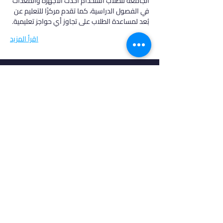
الجامعة للطلاب استخدام أحدث الأجهزة والمعدات 
في الفصول الدراسية، كما تقدم مركزًا للتعليم عن 
بُعد لمساعدة الطلاب على تجاوز أي حواجز تعليمية.
اقرأ المزيد
في أدرس، نؤمن بأن كل طالب فريد من نوعه،
ولهذا نقدم خدمات مخصصة تتناسب مع
احتياجاتك وطموحاتك. انضم إلينا لتحقيق
مستقبل مشرق واكتشاف فرص جديدة في
عالم التعليم العالي.
روابط مهمة
من نحن
خدماتنا