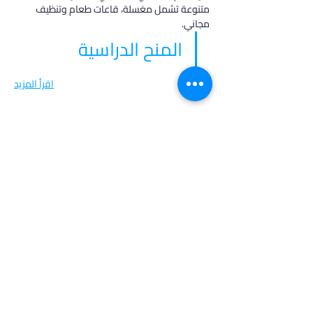
متنوعة تشمل مغسلة، قاعات طعام وتنظيف 
مجاني.
المنح الدراسية
اقرأ المزيد
في أدرس، نؤمن بأن كل طالب فريد من نوعه،
ولهذا نقدم خدمات مخصصة تتناسب مع
احتياجاتك وطموحاتك. انضم إلينا لتحقيق
مستقبل مشرق واكتشاف فرص جديدة في
عالم التعليم العالي.
روابط مهمة