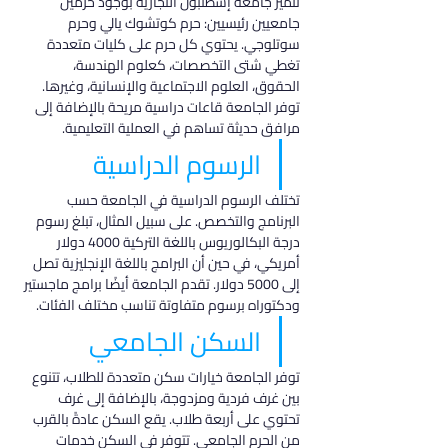
تتميز جامعة إسطنبول التجارية بوجود حرمين 
جامعيين رئيسيين: حرم كوتشوك يالي وحرم 
سوتلوجي. يحتوي كل حرم على كليات متعددة 
تغطي شتى التخصصات، كعلوم الهندسة، 
الحقوق، العلوم الاجتماعية والإنسانية، وغيرها. 
توفر الجامعة قاعات دراسية مريحة بالإضافة إلى 
مرافق حديثة تساهم في العملية التعليمية.
الرسوم الدراسية
تختلف الرسوم الدراسية في الجامعة حسب 
البرنامج والتخصص. على سبيل المثال، تبلغ رسوم 
درجة البكالوريوس باللغة التركية 4000 دولار 
أمريكي، في حين أن البرامج باللغة الإنجليزية تصل 
إلى 5000 دولار. تقدم الجامعة أيضًا برامج ماجستير 
ودكتوراه برسوم متفاوتة تناسب مختلف الفئات.
السكن الجامعي
توفر الجامعة خيارات سكن متعددة للطلاب، تتنوع 
بين غرف فردية ومزدوجة، بالإضافة إلى غرف 
تحتوي على أربعة طلاب. يقع السكن عادةً بالقرب 
من الحرم الجامعي. تتوفر في السكن خدمات 