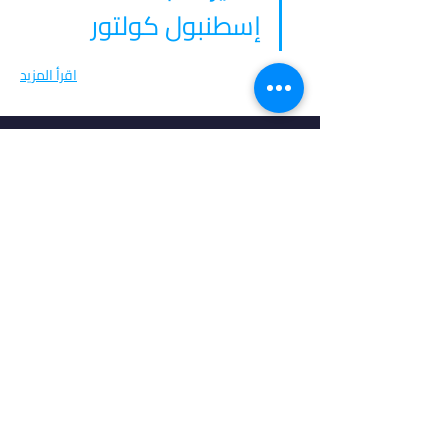
إسطنبول كولتور
اقرأ المزيد
في أدرس، نؤمن بأن كل طالب فريد من نوعه،
ولهذا نقدم خدمات مخصصة تتناسب مع
احتياجاتك وطموحاتك. انضم إلينا لتحقيق
مستقبل مشرق واكتشاف فرص جديدة في
عالم التعليم العالي.
روابط مهمة
من نحن
خدماتنا