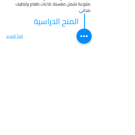
متنوعة تشمل مغسلة، قاعات طعام وتنظيف 
مجاني.
المنح الدراسية
اقرأ المزيد
في أدرس، نؤمن بأن كل طالب فريد من نوعه،
ولهذا نقدم خدمات مخصصة تتناسب مع
احتياجاتك وطموحاتك. انضم إلينا لتحقيق
مستقبل مشرق واكتشاف فرص جديدة في
عالم التعليم العالي.
روابط مهمة