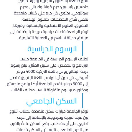
تتميز جامعة إسطنبول التجارية بوجود حرمين 
جامعيين رئيسيين: حرم كوتشوك يالي وحرم 
سوتلوجي. يحتوي كل حرم على كليات متعددة 
تغطي شتى التخصصات، كعلوم الهندسة، 
الحقوق، العلوم الاجتماعية والإنسانية، وغيرها. 
توفر الجامعة قاعات دراسية مريحة بالإضافة إلى 
مرافق حديثة تساهم في العملية التعليمية.
الرسوم الدراسية
تختلف الرسوم الدراسية في الجامعة حسب 
البرنامج والتخصص. على سبيل المثال، تبلغ رسوم 
درجة البكالوريوس باللغة التركية 4000 دولار 
أمريكي، في حين أن البرامج باللغة الإنجليزية تصل 
إلى 5000 دولار. تقدم الجامعة أيضًا برامج ماجستير 
ودكتوراه برسوم متفاوتة تناسب مختلف الفئات.
السكن الجامعي
توفر الجامعة خيارات سكن متعددة للطلاب، تتنوع 
بين غرف فردية ومزدوجة، بالإضافة إلى غرف 
تحتوي على أربعة طلاب. يقع السكن عادةً بالقرب 
من الحرم الجامعي. تتوفر في السكن خدمات 