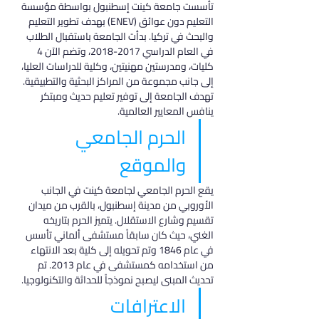
تأسست جامعة كينت إسطنبول بواسطة مؤسسة 
التعليم دون عوائق (ENEV) بهدف تطوير التعليم 
والبحث في تركيا. بدأت الجامعة باستقبال الطلاب 
في العام الدراسي 2017-2018، وتضم الآن 4 
كليات، ومدرستين مهنيتين، وكلية للدراسات العليا، 
إلى جانب مجموعة من المراكز البحثية والتطبيقية. 
تهدف الجامعة إلى توفير تعليم حديث ومبتكر 
ينافس المعايير العالمية.
الحرم الجامعي 
والموقع
يقع الحرم الجامعي لجامعة كينت في الجانب 
الأوروبي من مدينة إسطنبول، بالقرب من ميدان 
تقسيم وشارع الاستقلال. يتميز الحرم بتاريخه 
الغني، حيث كان سابقاً مستشفى ألماني تأسس 
في عام 1846 وتم تحويله إلى كلية بعد الانتهاء 
من استخدامه كمستشفى في عام 2013. تم 
تحديث المبنى ليصبح نموذجاً للحداثة والتكنولوجيا.
الاعترافات 