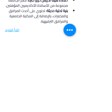
أعضاء هيئة تدريس ذوو خبرة:
 تضم الجامعة 
مجموعة من الأساتذة الأكاديميين المؤهلين.
بنية تحتية حديثة:
 تحتوي على أحدث المرافق 
والمختبرات، بالإضافة إلى المكتبة الجامعية 
والمرافق الترفيهية.
اقرأ المزيد
في أدرس، نؤمن بأن كل طالب فريد من نوعه،
ولهذا نقدم خدمات مخصصة تتناسب مع
احتياجاتك وطموحاتك. انضم إلينا لتحقيق
مستقبل مشرق واكتشاف فرص جديدة في
عالم التعليم العالي.
روابط مهمة