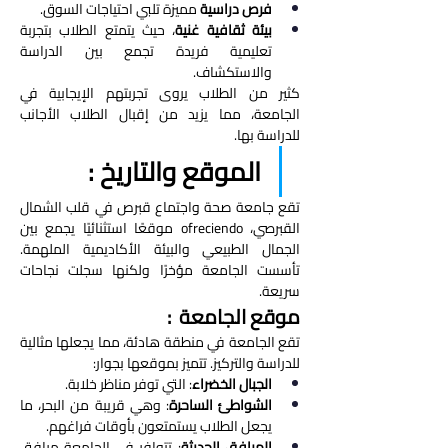
فرص دراسية
 مميزة تلبي احتياجات السوق.
بيئة ثقافية غنية
، حيث يتمتع الطلاب بتجربة 
تعليمية فريدة تجمع بين الدراسة 
والاستكشاف.
كثير من الطلاب يروى تجربتهم الإيجابية في 
الجامعة، مما يزيد من إقبال الطلاب الأجانب 
للدراسة بها.
الموقع والتاريخ : 
تقع جامعة صحة واجتماع قبرص في قلب الشمال 
القبرصي، ofreciendo موقعًا استثنائيًا يجمع بين 
الجمال الطبيعي والبيئة الأكاديمية الملهمة. 
تأسست الجامعة مؤخرًا ولكنها سجلت نجاحات 
سريعة.
موقع الجامعة  : 
تقع الجامعة في منطقة هادئة، مما يجعلها مثالية 
للدراسة والتركيز. تتميز بموقعها بجوار:
الجبال الخضراء
: التي توفر مناظر خلابة.
الشواطئ الساحرة
: وهي قريبة من البحر، ما 
يجعل الطلاب يستمتعون بأوقات فراغهم.
المرافق الحديثة
: تتوافر في الجامعة مرافق 