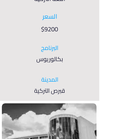
السعر
$9200
البرنامج
بكالوريوس
المدينة
قبرص التركية