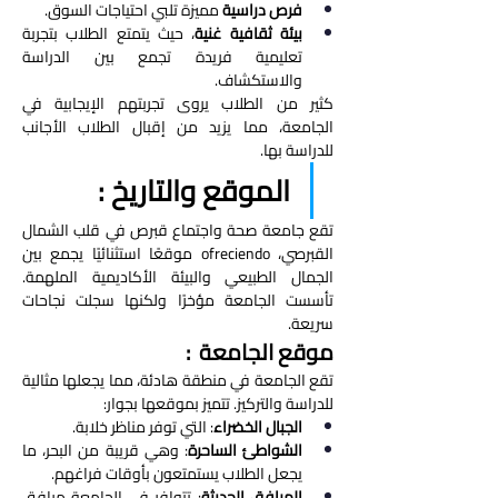
فرص دراسية
 مميزة تلبي احتياجات السوق.
بيئة ثقافية غنية
، حيث يتمتع الطلاب بتجربة 
تعليمية فريدة تجمع بين الدراسة 
والاستكشاف.
كثير من الطلاب يروى تجربتهم الإيجابية في 
الجامعة، مما يزيد من إقبال الطلاب الأجانب 
للدراسة بها.
الموقع والتاريخ : 
تقع جامعة صحة واجتماع قبرص في قلب الشمال 
القبرصي، ofreciendo موقعًا استثنائيًا يجمع بين 
الجمال الطبيعي والبيئة الأكاديمية الملهمة. 
تأسست الجامعة مؤخرًا ولكنها سجلت نجاحات 
سريعة.
موقع الجامعة  : 
تقع الجامعة في منطقة هادئة، مما يجعلها مثالية 
للدراسة والتركيز. تتميز بموقعها بجوار:
الجبال الخضراء
: التي توفر مناظر خلابة.
الشواطئ الساحرة
: وهي قريبة من البحر، ما 
يجعل الطلاب يستمتعون بأوقات فراغهم.
المرافق الحديثة
: تتوافر في الجامعة مرافق 